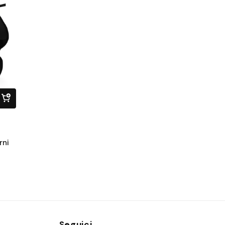
rni
Seguici