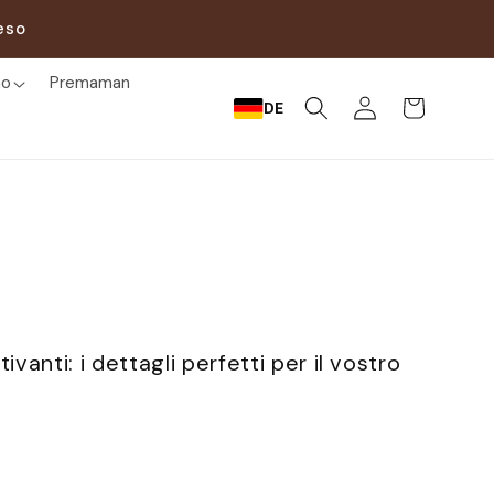
eso
mo
Premaman
Accedi
Carrello
DE
vanti: i dettagli perfetti per il vostro