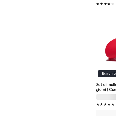
Esaurit
Set di molle
giorni | Co