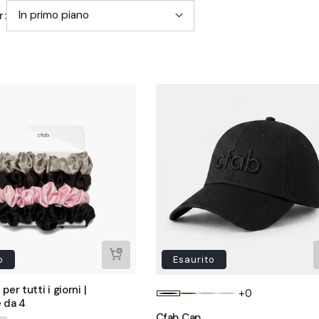
In primo piano
r:
o
Esaurito
er tutti i giorni |
+0
 da 4
Cfab Cap