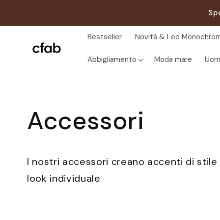
Vai
direttamente
Sp
ai contenuti
Bestseller
Novità & Leo Monochrom
Abbigliamento
Moda mare
Uom
Accessori
I nostri accessori creano accenti di stile
look individuale