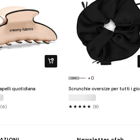
+0
apelli quotidiana
Scrunchie oversize per tutti i gio
6
8
(6)
(8)
recensioni
recensioni
totali
totali
AZIONI
Newsletter cfab