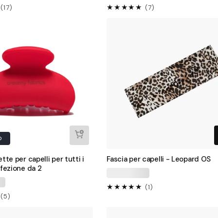
17
7
(17)
(7)
recensioni
recensioni
totali
totali
o
tte per capelli per tutti i
Fascia per capelli - Leopard OS
nfezione da 2
1
(1)
5
(5)
recensioni
recensioni
totali
totali