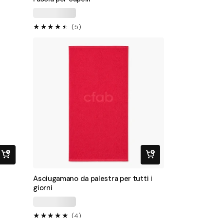
5
(5)
recensioni
totali
Asciugamano da palestra per tutti i
giorni
4
(4)