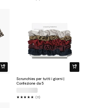
recensioni
totali
Scrunchies per tutti i giorni |
Confezione da 5
11
(11)
recensioni
totali