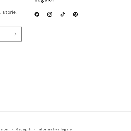
 storie,
Facebook
Instagram
TikTok
Pinterest
izioni
Recapiti
Informativa legale