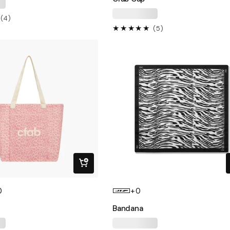
4
(4)
5
(5)
recensioni
recensioni
totali
totali
0
+0
Bandana