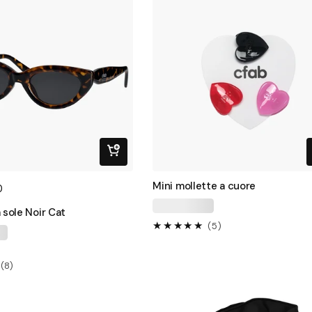
Mini mollette a cuore
0
 sole Noir Cat
5
(5)
recensioni
totali
8
(8)
recensioni
totali