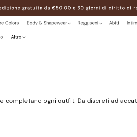
edizione gratuita da €50,00 e 30 giorni di diritto di r
e Colors
Body & Shapewear
Reggiseni
Abiti
Inti
o
Altro
 e completano ogni outfit. Da discreti ad accatti