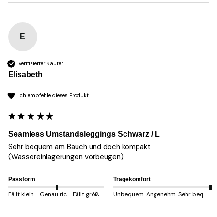
E
Verifizierter Käufer
Elisabeth
Ich empfehle dieses Produkt
Seamless Umstandsleggings Schwarz / L
Sehr bequem am Bauch und doch kompakt 
(Wassereinlagerungen vorbeugen)
Passform
Tragekomfort
Fällt kleiner aus
Genau richtig
Fällt größer aus
Unbequem
Angenehm
Sehr bequem