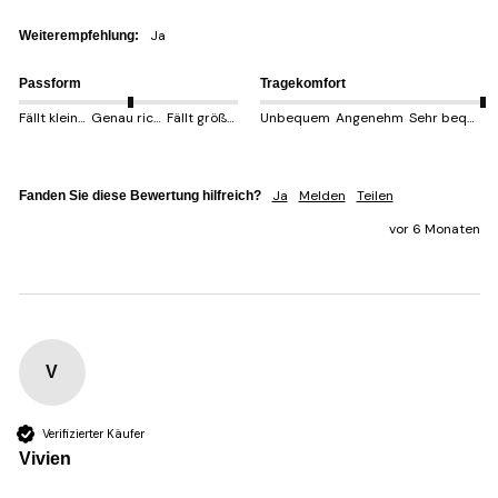
Ja
Weiterempfehlung:
Passform
Tragekomfort
Fällt kleiner aus
Genau richtig
Fällt größer aus
Unbequem
Angenehm
Sehr bequem
Ja
Melden
Teilen
Fanden Sie diese Bewertung hilfreich?
vor 6 Monaten
V
Verifizierter Käufer
Vivien