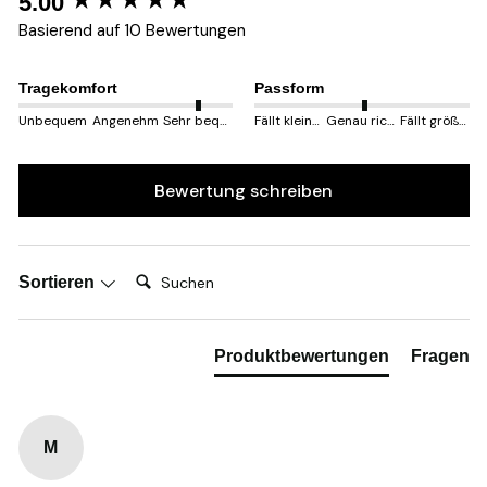
New content loaded
5.00
Basierend auf 10 Bewertungen
Tragekomfort
Passform
Unbequem
Angenehm
Sehr bequem
Fällt kleiner aus
Genau richtig
Fällt größer aus
Bewertung schreiben
Suchen:
Sortieren
Produktbewertungen
Fragen
M