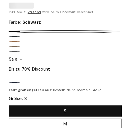
insgesamt
Inkl. MwSt.
Versand
wird beim Checkout berechnet
Farbe
:
Schwarz
Schwarz
Anthrazit
Braun
Taupe
Dark
Sale
-
Anthrazit
Bis zu 70% Discount
Navy
Fällt größengetreu aus
: Bestelle deine normale Größe.
Blue
Größe:
S
S
M