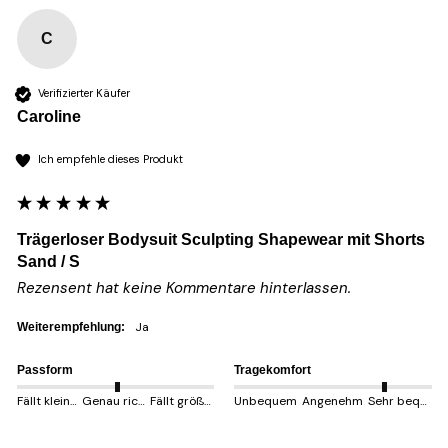
C
Verifizierter Käufer
Caroline
Ich empfehle dieses Produkt
Trägerloser Bodysuit Sculpting Shapewear mit Shorts
Sand / S
Rezensent hat keine Kommentare hinterlassen.
Ja
Weiterempfehlung:
Passform
Tragekomfort
Fällt kleiner aus
Genau richtig
Fällt größer aus
Unbequem
Angenehm
Sehr bequem