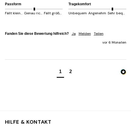
Passform
Tragekomfort
Fällt kleiner aus
Genau richtig
Fällt größer aus
Unbequem
Angenehm
Sehr bequem
Ja
Melden
Teilen
Fanden Sie diese Bewertung hilfreich?
vor 6 Monaten
1
2
HILFE & KONTAKT