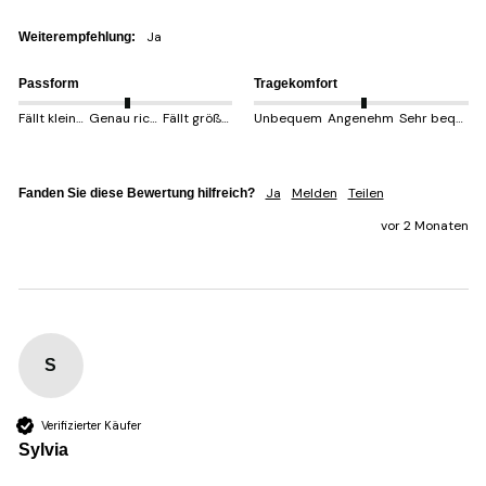
Ja
Weiterempfehlung:
Passform
Tragekomfort
Fällt kleiner aus
Genau richtig
Fällt größer aus
Unbequem
Angenehm
Sehr bequem
Ja
Melden
Teilen
Fanden Sie diese Bewertung hilfreich?
vor 2 Monaten
S
Verifizierter Käufer
Sylvia