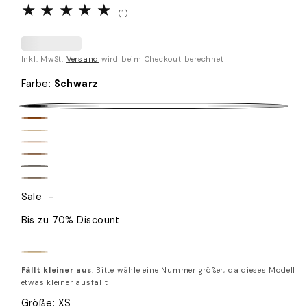
1
(1)
Bewertungen
insgesamt
Inkl. MwSt.
Versand
wird beim Checkout berechnet
Farbe
:
Schwarz
Schwarz
Braun
Dark
Sand
Beige
Caramel
Graphit
Taupe
Sale
-
Bis zu 70% Discount
Oatmeal
Fällt kleiner aus
: Bitte wähle eine Nummer größer, da dieses Modell
etwas kleiner ausfällt
Größe:
XS