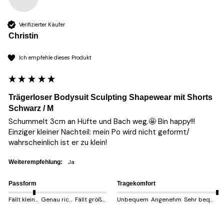
Verifizierter Käufer
Christin
Ich empfehle dieses Produkt
Trägerloser Bodysuit Sculpting Shapewear mit Shorts
Schwarz / M
Schummelt 3cm an Hüfte und Bach weg.🤩 Bin happy!!! 
Einziger kleiner Nachteil: mein Po wird nicht geformt/ 
wahrscheinlich ist er zu klein!
Ja
Weiterempfehlung:
Passform
Tragekomfort
Fällt kleiner aus
Genau richtig
Fällt größer aus
Unbequem
Angenehm
Sehr bequem