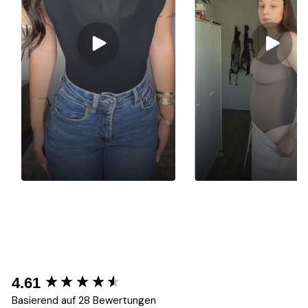
New content loaded
4.61
Basierend auf 28 Bewertungen