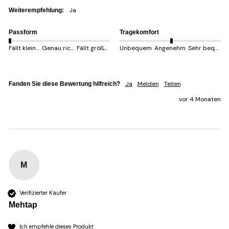
Ja
Weiterempfehlung:
Passform
Tragekomfort
Fällt kleiner aus
Genau richtig
Fällt größer aus
Unbequem
Angenehm
Sehr bequem
Ja
Melden
Teilen
Fanden Sie diese Bewertung hilfreich?
vor 4 Monaten
M
Verifizierter Käufer
Mehtap
Ich empfehle dieses Produkt