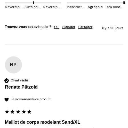
S'avère plus petit
Juste ce qu'il faut
S'avère plus gros
Inconfortable
Agréable
Très confortable
Oui
Signaler
Partager
Trouvez-vous cet avis utile ?
il y a 28 jours
RP
Client vérifié
Renate Pätzold
Je recommande ce produit
Maillot de corps modelant Sand/XL