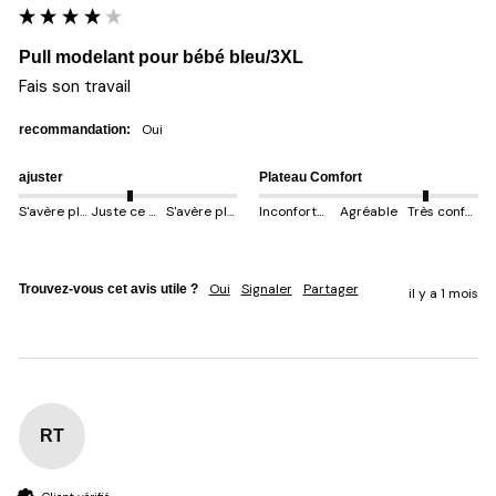
Pull modelant pour bébé bleu/3XL
Fais son travail 
oui
recommandation:
ajuster
Plateau Comfort
S'avère plus petit
Juste ce qu'il faut
S'avère plus gros
Inconfortable
Agréable
Très confortable
Oui
Signaler
Partager
Trouvez-vous cet avis utile ?
il y a 1 mois
RT