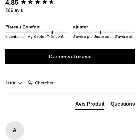
New content loaded
4.85
269 avis
Plateau Comfort
ajuster
Inconfortable
Agréable
Très confortable
S'avère plus petit
Juste ce qu'il faut
S'avère plus gros
Donner votre avis
Chercher:
Trier
Avis Produit
Questions
A