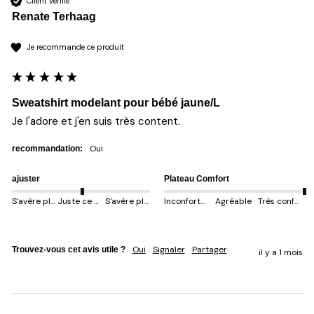
Client vérifié
Renate Terhaag
Je recommande ce produit
Sweatshirt modelant pour bébé jaune/L
Je l'adore et j'en suis très content. 
oui
recommandation:
ajuster
Plateau Comfort
S'avère plus petit
Juste ce qu'il faut
S'avère plus gros
Inconfortable
Agréable
Très confortable
Oui
Signaler
Partager
Trouvez-vous cet avis utile ?
il y a 1 mois