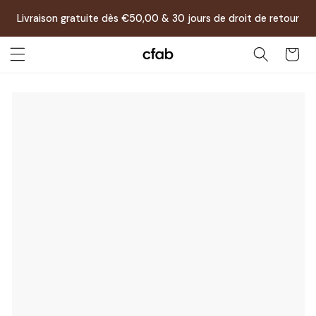
et
passer
Livraison gratuite dès €50,00 & 30 jours de droit de retour
au
contenu
Panier