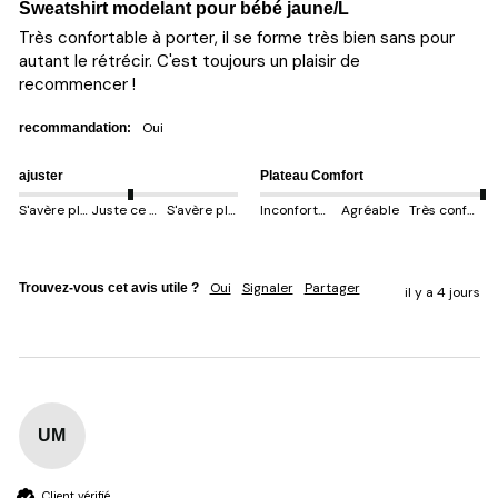
Sweatshirt modelant pour bébé jaune/L
Très confortable à porter, il se forme très bien sans pour 
autant le rétrécir. C'est toujours un plaisir de 
recommencer !
oui
recommandation:
ajuster
Plateau Comfort
S'avère plus petit
Juste ce qu'il faut
S'avère plus gros
Inconfortable
Agréable
Très confortable
Oui
Signaler
Partager
Trouvez-vous cet avis utile ?
il y a 4 jours
UM
Client vérifié