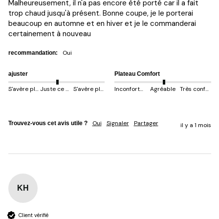
Malheureusement, il n'a pas encore été porté car il a fait 
trop chaud jusqu'à présent. Bonne coupe, je le porterai 
beaucoup en automne et en hiver et je le commanderai 
certainement à nouveau
oui
recommandation:
ajuster
Plateau Comfort
S'avère plus petit
Juste ce qu'il faut
S'avère plus gros
Inconfortable
Agréable
Très confortable
Oui
Signaler
Partager
Trouvez-vous cet avis utile ?
il y a 1 mois
KH
Client vérifié