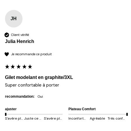
JH
Client vérifié
Julia Henrich
Je recommande ce produit
Gilet modelant en graphite/3XL
Super confortable à porter
oui
recommandation:
ajuster
Plateau Comfort
S'avère plus petit
Juste ce qu'il faut
S'avère plus gros
Inconfortable
Agréable
Très confortable