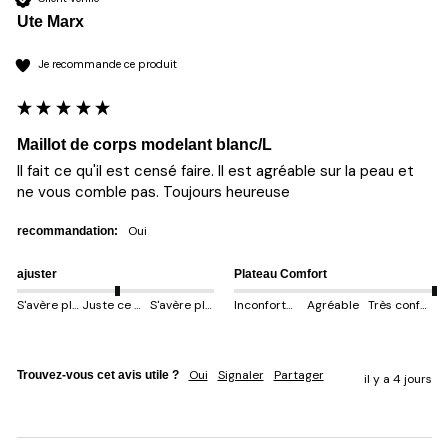
Ute Marx
Je recommande ce produit
Maillot de corps modelant blanc/L
Il fait ce qu'il est censé faire. Il est agréable sur la peau et 
ne vous comble pas. Toujours heureuse 
oui
recommandation:
ajuster
Plateau Comfort
S'avère plus petit
Juste ce qu'il faut
S'avère plus gros
Inconfortable
Agréable
Très confortable
Oui
Signaler
Partager
Trouvez-vous cet avis utile ?
il y a 4 jours