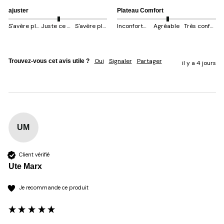
ajuster
Plateau Comfort
S'avère plus petit
Juste ce qu'il faut
S'avère plus gros
Inconfortable
Agréable
Très confortable
Oui
Signaler
Partager
Trouvez-vous cet avis utile ?
il y a 4 jours
UM
Client vérifié
Ute Marx
Je recommande ce produit