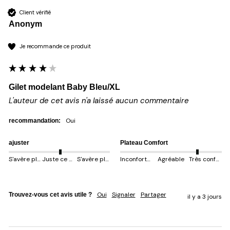
Client vérifié
Anonym
Je recommande ce produit
Gilet modelant Baby Bleu/XL
L'auteur de cet avis n'a laissé aucun commentaire
oui
recommandation:
ajuster
Plateau Comfort
S'avère plus petit
Juste ce qu'il faut
S'avère plus gros
Inconfortable
Agréable
Très confortable
Oui
Signaler
Partager
Trouvez-vous cet avis utile ?
il y a 3 jours