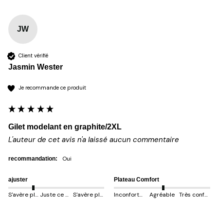
JW
Client vérifié
Jasmin Wester
Je recommande ce produit
Gilet modelant en graphite/2XL
L'auteur de cet avis n'a laissé aucun commentaire
oui
recommandation:
ajuster
Plateau Comfort
S'avère plus petit
Juste ce qu'il faut
S'avère plus gros
Inconfortable
Agréable
Très confortable