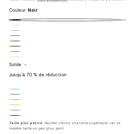
Couleur
:
Noir
Noir
Blanc
Beige
Graphite
Marron
Taupe
Caramel
Sand
Solde
-
Jusqu'à 70 % de réduction
Baby
Silver
Blue
Soft
Lake
Baby
Violet
Sage
Blue
Yellow
Burgundy
Green
Taille plus petite
: Veuillez choisir une taille supérieure, car ce
modèle taille un peu plus petit