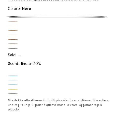
Colore
:
Nero
Nero
Beige
Bianco
Marrone
Sand
Caramel
Taupe
Grafite
Saldi
-
Sconti fino al 70%
Silver
Soft
Lake
Baby
Violet
Baby
Blue
Blue
Sage
Yellow
Si adatta alle dimensioni più piccole
: ti consigliamo di scegliere
Green
una taglia in più, poiché questo modello veste leggermente più
piccolo.