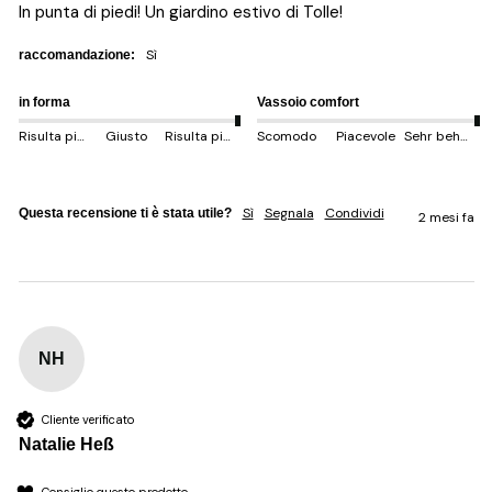
In punta di piedi! Un giardino estivo di Tolle!
sì
raccomandazione:
in forma
Vassoio comfort
Risulta più piccolo
Giusto
Risulta più grande
Scomodo
Piacevole
Sehr behem
Sì
Segnala
Condividi
Questa recensione ti è stata utile?
2 mesi fa
NH
Cliente verificato
Natalie Heß
Consiglio questo prodotto