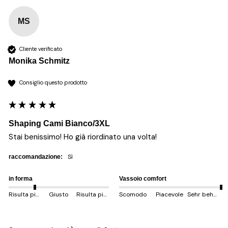
MS
Cliente verificato
Monika Schmitz
Consiglio questo prodotto
Shaping Cami Bianco/3XL
Stai benissimo! Ho già riordinato una volta! 
sì
raccomandazione:
in forma
Vassoio comfort
Risulta più piccolo
Giusto
Risulta più grande
Scomodo
Piacevole
Sehr behem