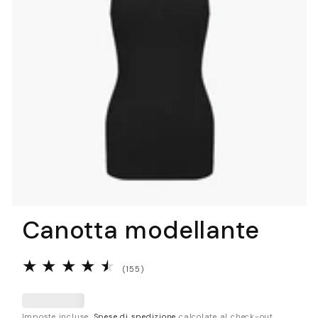
Canotta modellante
155
(155)
recensioni
totali
Imposte incluse.
Spese di spedizione
calcolate al check-out.