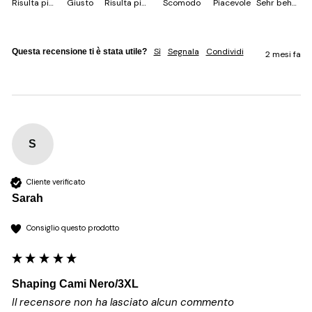
Risulta più piccolo
Giusto
Risulta più grande
Scomodo
Piacevole
Sehr behem
Sì
Segnala
Condividi
Questa recensione ti è stata utile?
2 mesi fa
S
Cliente verificato
Sarah
Consiglio questo prodotto
Shaping Cami Nero/3XL
Il recensore non ha lasciato alcun commento