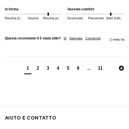
in forma
Vassoio comfort
Risulta più piccolo
Giusto
Risulta più grande
Scomodo
Piacevole
Sehr behem
Sì
Segnala
Condividi
Questa recensione ti è stata utile?
2 mesi fa
1
2
3
4
5
6
...
11
AIUTO E CONTATTO