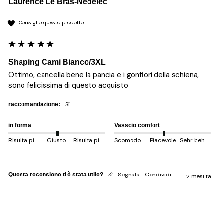
Laurence Le Bras-Nedelec
Consiglio questo prodotto
Shaping Cami Bianco/3XL
Ottimo, cancella bene la pancia e i gonfiori della schiena, 
sono felicissima di questo acquisto 
sì
raccomandazione:
in forma
Vassoio comfort
Risulta più piccolo
Giusto
Risulta più grande
Scomodo
Piacevole
Sehr behem
Sì
Segnala
Condividi
Questa recensione ti è stata utile?
2 mesi fa