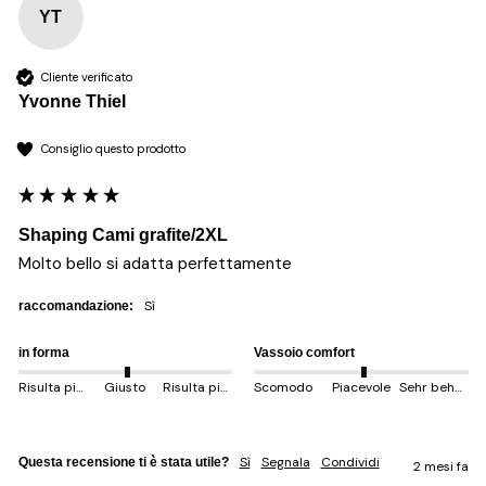
YT
Cliente verificato
Yvonne Thiel
Consiglio questo prodotto
Shaping Cami grafite/2XL
Molto bello si adatta perfettamente 
sì
raccomandazione:
in forma
Vassoio comfort
Risulta più piccolo
Giusto
Risulta più grande
Scomodo
Piacevole
Sehr behem
Sì
Segnala
Condividi
Questa recensione ti è stata utile?
2 mesi fa