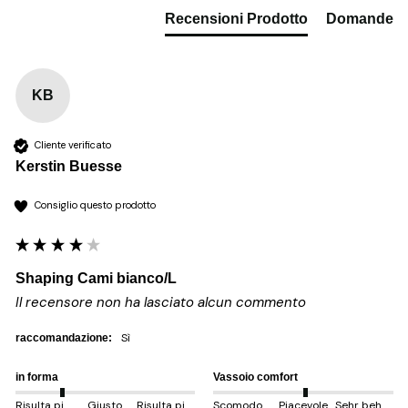
Recensioni Prodotto
Domande
KB
Cliente verificato
Kerstin Buesse
Consiglio questo prodotto
Shaping Cami bianco/L
Il recensore non ha lasciato alcun commento
sì
raccomandazione:
in forma
Vassoio comfort
Risulta più piccolo
Giusto
Risulta più grande
Scomodo
Piacevole
Sehr behem