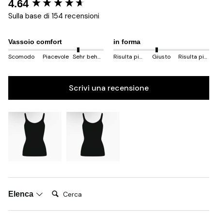
New content loaded
4.64
Sulla base di 154 recensioni
Vassoio comfort
in forma
Scomodo
Piacevole
Sehr behem
Risulta più piccolo
Giusto
Risulta più grande
Scrivi una recensione
Cerca:
Elenca