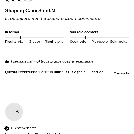
Shaping Cami Sand/M
Il recensore non ha lasciato alcun commento
in forma
Vassoio comfort
Risulta più piccolo
Giusto
Risulta più grande
Scomodo
Piacevole
Sehr behem
1 persona ha(nno) trovato utile questa recensione
Sì
Segnala
Condividi
Questa recensione ti è stata utile?
2 mesi fa
LLB
Cliente verificato