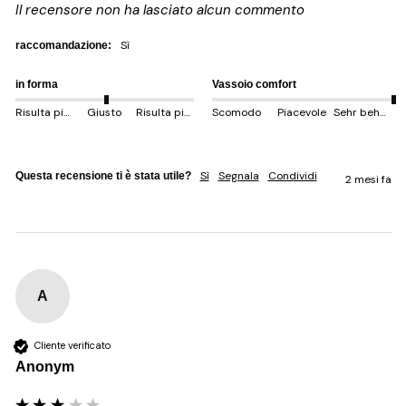
Il recensore non ha lasciato alcun commento
sì
raccomandazione:
in forma
Vassoio comfort
Risulta più piccolo
Giusto
Risulta più grande
Scomodo
Piacevole
Sehr behem
Sì
Segnala
Condividi
Questa recensione ti è stata utile?
2 mesi fa
A
Cliente verificato
Anonym