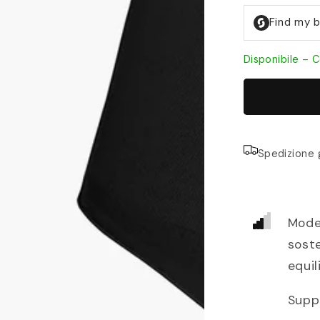
Disponibile – C
Spedizione 
Mode
sost
equil
Supp