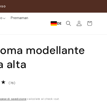
eso
mo
Premaman
Accedi
Carrello
DE
zoma modellante
a alta
76
(76)
recensioni
totali
pese di spedizione
calcolate al check-out.