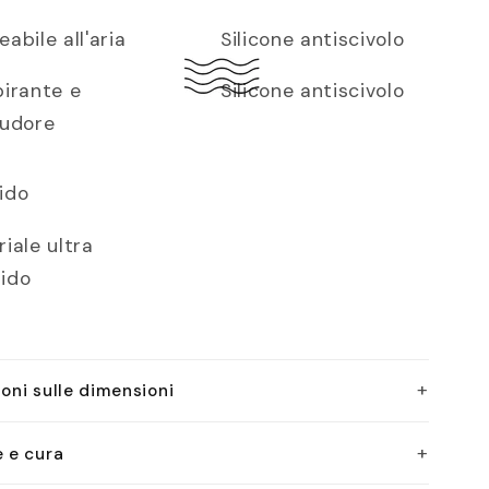
abile all'aria
Silicone antiscivolo
pirante e
Silicone antiscivolo
sudore
ido
iale ultra
ido
+
oni sulle dimensioni
+
e e cura