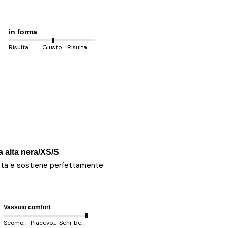
in forma
Risulta più piccolo
Giusto
Risulta più grande
a alta nera/XS/S
atta e sostiene perfettamente
Vassoio comfort
Scomodo
Piacevole
Sehr behem