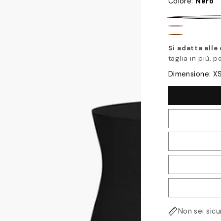
Colore
:
Nero
Nero
Beige
Marrone
Si adatta alle
taglia in più,
Dimensione:
X
Non sei sicu