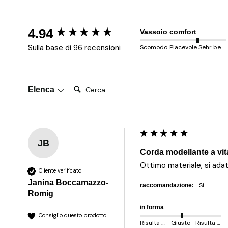
New content loaded
4.94
Vassoio comfort
Sulla base di 96 recensioni
Scomodo
Piacevole
Sehr behem
Cerca:
Elenca
JB
Corda modellante a vit
Ottimo materiale, si ad
Cliente verificato
Janina Boccamazzo-
sì
raccomandazione:
Romig
in forma
Consiglio questo prodotto
Risulta più piccolo
Giusto
Risulta più grande