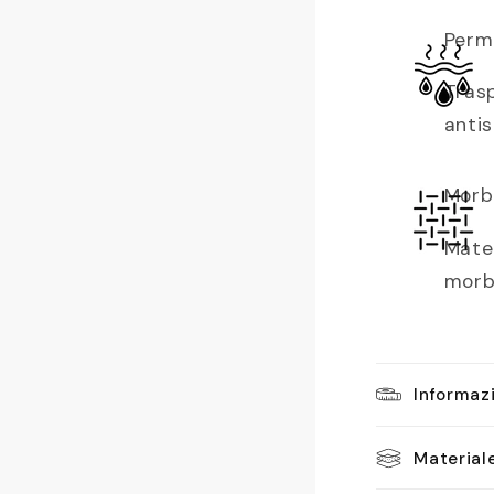
Perme
Tras
anti
Morb
Mater
morb
Informazi
Material