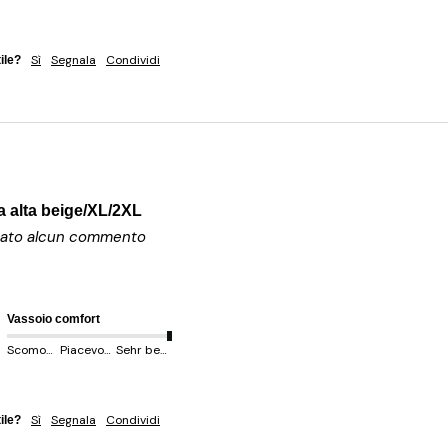
Sì
Segnala
Condividi
ile?
a alta beige/XL/2XL
ciato alcun commento
Vassoio comfort
Scomodo
Piacevole
Sehr behem
Sì
Segnala
Condividi
ile?