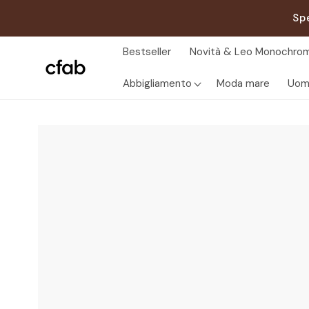
Vai
direttamente
Sp
ai contenuti
Bestseller
Novità & Leo Monochrom
Abbigliamento
Moda mare
Uom