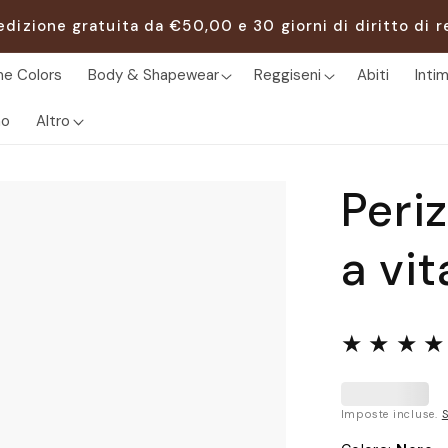
edizione gratuita da €50,00 e 30 giorni di diritto di r
e Colors
Body & Shapewear
Reggiseni
Abiti
Inti
o
Altro
Peri
a vit
Imposte incluse.
S