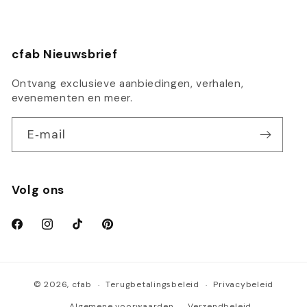
cfab Nieuwsbrief
Ontvang exclusieve aanbiedingen, verhalen,
evenementen en meer.
E‑mail
Volg ons
Facebook
Instagram
TikTok
Pinterest
Terugbetalingsbeleid
Privacybeleid
© 2026,
cfab
Algemene voorwaarden
Verzendbeleid